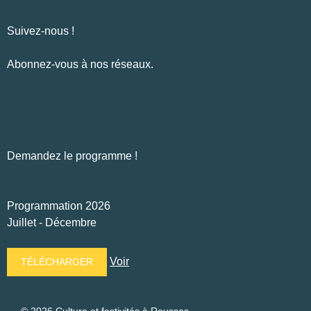
Suivez-nous !
Abonnez-vous à nos réseaux.
Facebook
Instagram
Demandez le programme !
Programmation 2026
Juillet - Décembre
Voir
TÉLÉCHARGER
© 2026 Culture et festivités à Roussas.