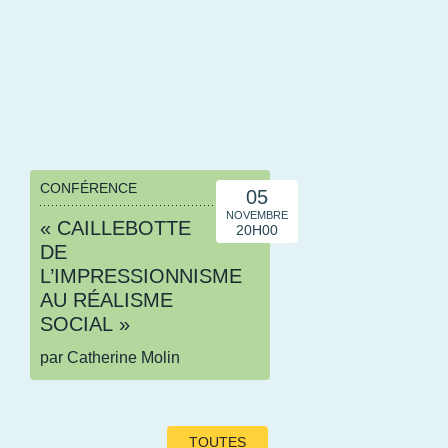
CONFÉRENCE
05
NOVEMBRE
« CAILLEBOTTE
20H00
DE
L’IMPRESSIONNISME
AU RÉALISME
SOCIAL »
par Catherine Molin
TOUTES