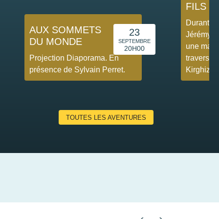
FILS D
Durant 90
AUX SOMMETS
23
Jérémy B
DU MONDE
SEPTEMBRE
une marc
20H00
Projection Diaporama. En
travers l
présence de Sylvain Perret.
Kirghizist
TOUTES LES AVENTURES