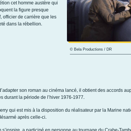
étion cet homme austère qui
oquent la figure presque
 officier de carrière que les
eté dans la rébellion.
© Bela Productions / DR
’adapter son roman au cinéma lancé, il obtient des accords aup
s durant la période de l’hiver 1976-1977.
erry
qui est mis à la disposition du réalisateur par la Marine nat
désarmé après celle-ci.
film s’inspire, a participé en personne au tournage du Crabe-Ta